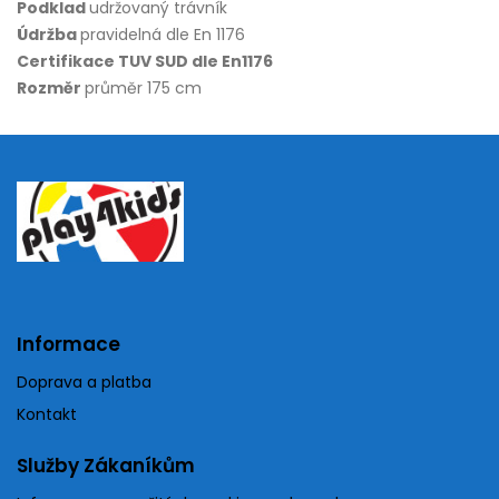
Podklad
udržovaný trávník
Údržba
pravidelná dle En 1176
Certifikace TUV SUD dle En1176
Rozměr
průměr 175 cm
Informace
Doprava a platba
Kontakt
Služby Zákaníkům