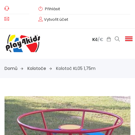
Přihlásit
Vytvořit účet
Kč
/
€
Domů
Kolotoče
Kolotoč KL05 1,75m