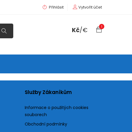
Přihlásit
Vytvořit účet
1
Kč
/
€
Služby Zákaníkům
Informace o použitých cookies
souborech
Obchodní podmínky