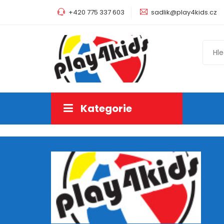
+420 775 337 603
sadlik@play4kids.cz
Kategorie